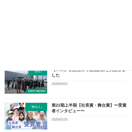
大切さ」について考える
2025/04/24
【専務のひとりごと vol.7】ドイツ・ベ
専務のひとりごと
ルリン「FRUIT LOGISTICA 2025」レポ
ート
2025/03/12
【3.11】各拠点にて避難訓練を実施しま
『会社』
した
2025/03/12
第22期上半期【社長賞・舞台賞】〜受賞
『舞台人』
者インタビュー〜
2025/01/15