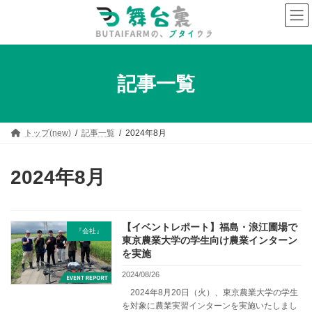
コ
ナ
ン
ビ
テ
ゲ
ン
ー
ツ
シ
へ
ョ
記事一覧
ス
ン
キ
に
ッ
移
プ
動
トップ(new)
記事一覧
2024年8月
2024年8月
【イベントレポート】福島・浪江圃場で
『会社』
東京農業大学の学生向け農業インターン
を実施
2024/08/26
2024年8月20日（火）、東京農業大学の学生
を対象に農業実習インターンを実施いたしまし