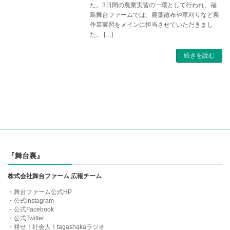
た。3日間の農業実習の一環として行われ、福
島舞台ファームでは、農薬散布や草刈りなど農
作業実習をメインに担当させていただきまし
た。 […]
続きを読む
『舞台裏』
株式会社舞台ファーム 広報チーム
・
舞台ファーム公式HP
・
公式instagram
・
公式Facebook
・
公式Twitter
・
耕せ！社会人！tagashakaラジオ