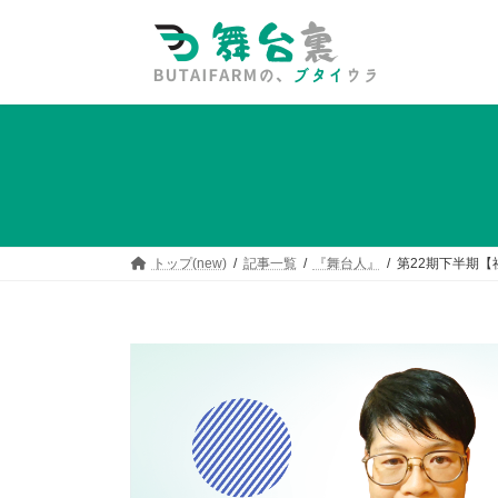
コ
ナ
ン
ビ
テ
ゲ
ン
ー
ツ
シ
へ
ョ
ス
ン
キ
に
ッ
移
プ
動
トップ(new)
記事一覧
『舞台人』
第22期下半期