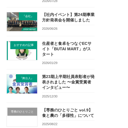
2026/07/28
【社内イベント】第24期事業
『会社』
方針発表会を開催しました
2026/06/26
生産者と食卓をつなぐECサ
おすすめの記事
イト「BUTAI MART」がス
タート
2026/01/29
第23期上半期社員表彰者が発
『舞台人』
表されました 〜金賞受賞者
インタビュー〜
2025/12/30
【専務のひとりごと vol.9】
専務のひとりごと
食と農の「多様性」について
2025/08/22