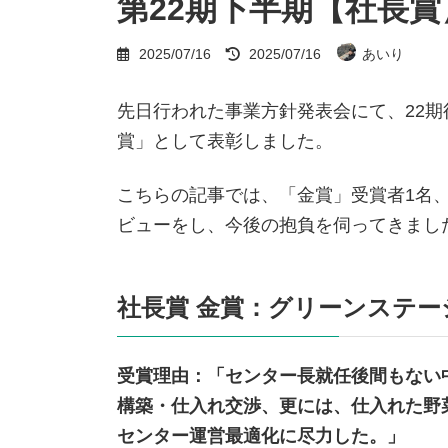
第22期下半期【社長
最
2025/07/16
2025/07/16
あいり
終
更
新
先日行われた事業方針発表会にて、22
日
時
賞」として表彰しました。
:
こちらの記事では、「金賞」受賞者1名
ビューをし、今後の抱負を伺ってきまし
社長賞 金賞：グリーンステー
受賞理由：「センター長就任後間もない
構築・仕入れ交渉、更には、仕入れた野
センター運営最適化に尽力した。」