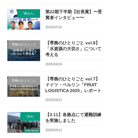
第22期下半期【社長賞】〜受
『舞台人』
賞者インタビュー〜
2025/07/16
【専務のひとりごと vol.8】
専務のひとりごと
「水資源の大切さ」について
考える
2025/04/24
【専務のひとりごと vol.7】
専務のひとりごと
ドイツ・ベルリン「FRUIT
LOGISTICA 2025」レポート
2025/03/12
【3.11】各拠点にて避難訓練
『会社』
を実施しました
2025/03/12