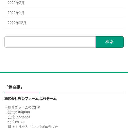
2023年2月
2023年1月
2022年12月
検
索:
『舞台裏』
株式会社舞台ファーム 広報チーム
・
舞台ファーム公式HP
・
公式instagram
・
公式Facebook
・
公式Twitter
・
耕せ！社会人！tagashakaラジオ