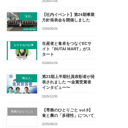
2026/07/28
【社内イベント】第24期事業
『会社』
方針発表会を開催しました
2026/06/26
生産者と食卓をつなぐECサ
おすすめの記事
イト「BUTAI MART」がス
タート
2026/01/29
第23期上半期社員表彰者が発
『舞台人』
表されました 〜金賞受賞者
インタビュー〜
2025/12/30
【専務のひとりごと vol.9】
専務のひとりごと
食と農の「多様性」について
2025/08/22