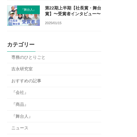
第22期上半期【社長賞・舞台
『舞台人』
賞】〜受賞者インタビュー〜
2025/01/15
カテゴリー
専務のひとりごと
吉永研究室
おすすめの記事
『会社』
『商品』
『舞台人』
ニュース