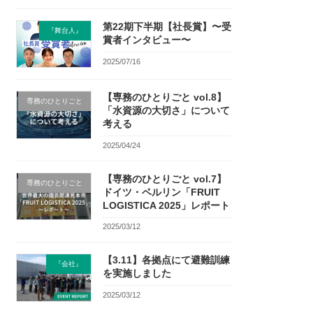
第22期下半期【社長賞】〜受
『舞台人』
賞者インタビュー〜
2025/07/16
【専務のひとりごと vol.8】
専務のひとりごと
「水資源の大切さ」について
考える
2025/04/24
【専務のひとりごと vol.7】
専務のひとりごと
ドイツ・ベルリン「FRUIT
LOGISTICA 2025」レポート
2025/03/12
【3.11】各拠点にて避難訓練
『会社』
を実施しました
2025/03/12