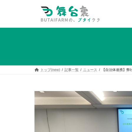
コ
ナ
ン
ビ
テ
ゲ
ン
ー
ツ
シ
へ
ョ
ス
ン
キ
に
ッ
移
プ
動
トップ(new)
記事一覧
ニュース
【自治体連携】弊