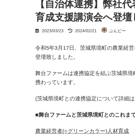
【自治体連携】弊社代
育成支援講演会へ登壇
最
2023/03/23
2024/02/21
ぶんビー
終
更
新
令和5年3月17日、茨城県境町の農業経
日
時
登壇致しました。
:
舞台ファームは連携協定を結ぶ茨城県境
携わっています。
(茨城県境町との連携協定について詳細は
■舞台ファームと茨城県境町とのこれま
農業経営者(=グリーンカラー)人材育成