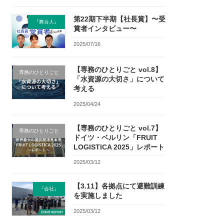
第22期下半期【社長賞】〜受
『舞台人』
賞者インタビュー〜
2025/07/16
【専務のひとりごと vol.8】
専務のひとりごと
「水資源の大切さ」について
考える
2025/04/24
【専務のひとりごと vol.7】
専務のひとりごと
ドイツ・ベルリン「FRUIT
LOGISTICA 2025」レポート
2025/03/12
【3.11】各拠点にて避難訓練
『会社』
を実施しました
2025/03/12