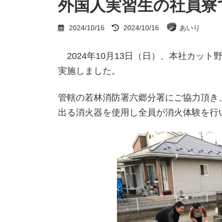
外国人実習生の社員寮
最
2024/10/16
2024/10/16
あいり
終
更
新
2024年10月13日（日）、本社カッ
日
時
実施しました。
:
管轄の若林消防署六郷分署にご協力頂き
出る消火器を使用し全員が消火体験を行