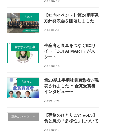
2026/07/28
【社内イベント】第24期事業
『会社』
方針発表会を開催しました
2026/06/26
生産者と食卓をつなぐECサ
おすすめの記事
イト「BUTAI MART」がス
タート
2026/01/29
第23期上半期社員表彰者が発
『舞台人』
表されました 〜金賞受賞者
インタビュー〜
2025/12/30
【専務のひとりごと vol.9】
専務のひとりごと
食と農の「多様性」について
2025/08/22