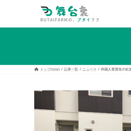
コ
ナ
ン
ビ
テ
ゲ
ン
ー
ツ
シ
へ
ョ
ス
ン
キ
に
ッ
移
プ
動
トップ(new)
記事一覧
ニュース
外国人実習生の社