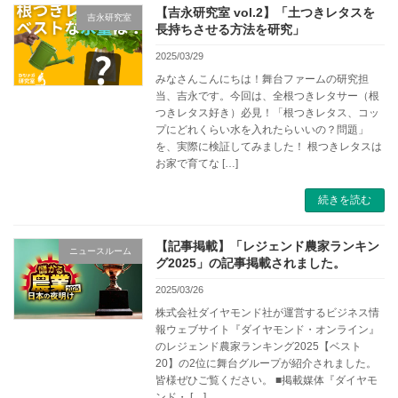
【吉永研究室 vol.2】「土つきレタスを
吉永研究室
長持ちさせる方法を研究」
2025/03/29
みなさんこんにちは！舞台ファームの研究担
当、吉永です。今回は、全根つきレタサー（根
つきレタス好き）必見！「根つきレタス、コッ
プにどれくらい水を入れたらいいの？問題」
を、実際に検証してみました！ 根つきレタスは
お家で育てな […]
続きを読む
【記事掲載】「レジェンド農家ランキン
ニュースルーム
グ2025」の記事掲載されました。
2025/03/26
株式会社ダイヤモンド社が運営するビジネス情
報ウェブサイト『ダイヤモンド・オンライン』
のレジェンド農家ランキング2025【ベスト
20】の2位に舞台グループが紹介されました。
皆様ぜひご覧ください。 ■掲載媒体『ダイヤモ
ンド・ […]