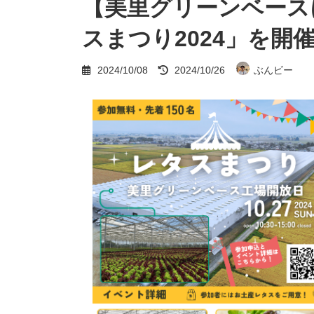
【美里グリーンベース
スまつり2024」を開催！
最
2024/10/08
2024/10/26
ぶんビー
終
更
新
日
時
: