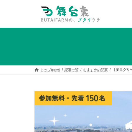
コ
ナ
ン
ビ
テ
ゲ
ン
ー
ツ
シ
へ
ョ
ス
ン
キ
に
ッ
移
プ
動
トップ(new)
記事一覧
おすすめの記事
【美里グリー