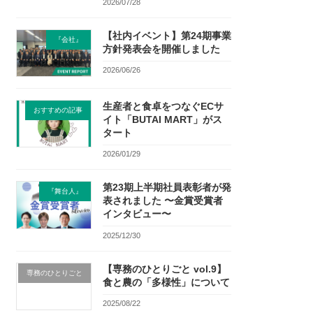
2026/07/28
【社内イベント】第24期事業
『会社』
方針発表会を開催しました
2026/06/26
生産者と食卓をつなぐECサ
おすすめの記事
イト「BUTAI MART」がス
タート
2026/01/29
第23期上半期社員表彰者が発
『舞台人』
表されました 〜金賞受賞者
インタビュー〜
2025/12/30
【専務のひとりごと vol.9】
専務のひとりごと
食と農の「多様性」について
2025/08/22