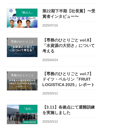
第22期下半期【社長賞】〜受
『舞台人』
賞者インタビュー〜
2025/07/16
【専務のひとりごと vol.8】
専務のひとりごと
「水資源の大切さ」について
考える
2025/04/24
【専務のひとりごと vol.7】
専務のひとりごと
ドイツ・ベルリン「FRUIT
LOGISTICA 2025」レポート
2025/03/12
【3.11】各拠点にて避難訓練
『会社』
を実施しました
2025/03/12