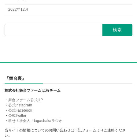
2022年12月
検
索:
『舞台裏』
株式会社舞台ファーム 広報チーム
・
舞台ファーム公式HP
・
公式instagram
・
公式Facebook
・
公式Twitter
・
耕せ！社会人！tagashakaラジオ
当サイトの情報についてのお問い合わせは下記フォームよりご連絡くださ
い。